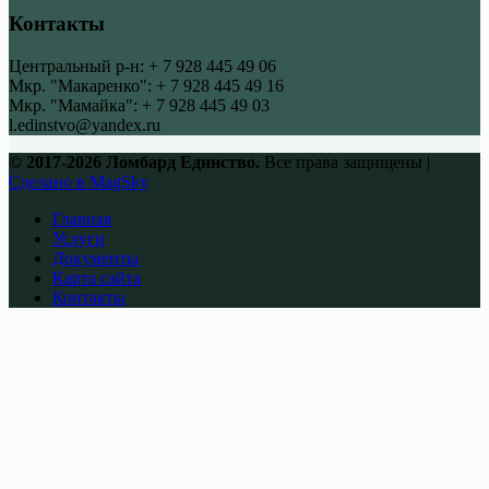
Контакты
Центральный р-н: + 7 928 445 49 06
Мкр. "Макаренко": + 7 928 445 49 16
Мкр. "Мамайка": + 7 928 445 49 03
l.edinstvo@yandex.ru
© 2017-2026 Ломбард Единство.
Все права защищены |
Сделано в MagSky
Главная
Услуги
Документы
Карта сайта
Контакты