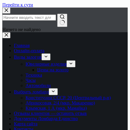
Перейти к сути
Ничего не найдено
Главная
Онлайн-оплата
Виды залогов
Ювелирные изделия
Цены на золото
Техника
Часы
Автомобили
Выбрать ломбард
Конституции СССР, 20 (Центральный р-н)
Абрикосовая, 2/4 (мкр. Макаренко)
Крымская, 1 А (мкр. Мамайка)
Отзывы клиентов — оставить отзыв
Документы Ломбарда Единство
Карта сайта
Контакты