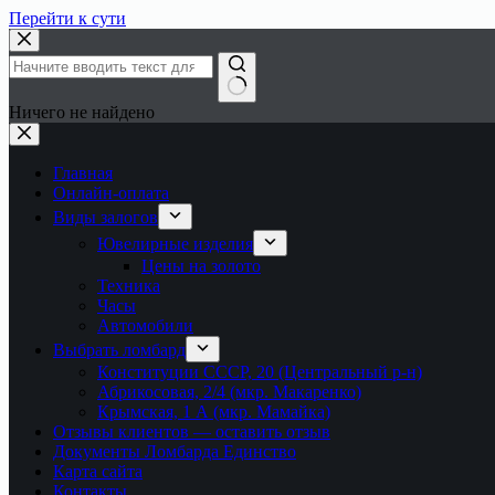
Перейти к сути
Ничего не найдено
Главная
Онлайн-оплата
Виды залогов
Ювелирные изделия
Цены на золото
Техника
Часы
Автомобили
Выбрать ломбард
Конституции СССР, 20 (Центральный р-н)
Абрикосовая, 2/4 (мкр. Макаренко)
Крымская, 1 А (мкр. Мамайка)
Отзывы клиентов — оставить отзыв
Документы Ломбарда Единство
Карта сайта
Контакты