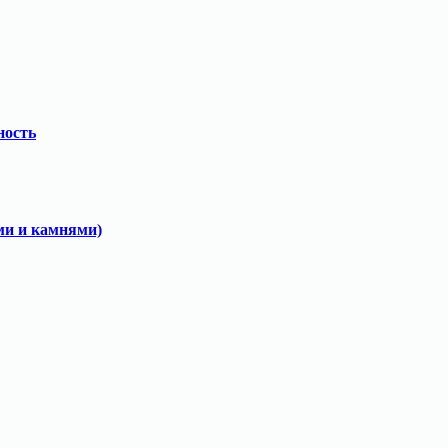
ность
ми и камнями)