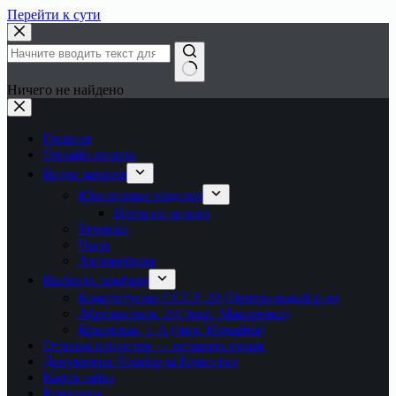
Перейти к сути
Ничего не найдено
Главная
Онлайн-оплата
Виды залогов
Ювелирные изделия
Цены на золото
Техника
Часы
Автомобили
Выбрать ломбард
Конституции СССР, 20 (Центральный р-н)
Абрикосовая, 2/4 (мкр. Макаренко)
Крымская, 1 А (мкр. Мамайка)
Отзывы клиентов — оставить отзыв
Документы Ломбарда Единство
Карта сайта
Контакты