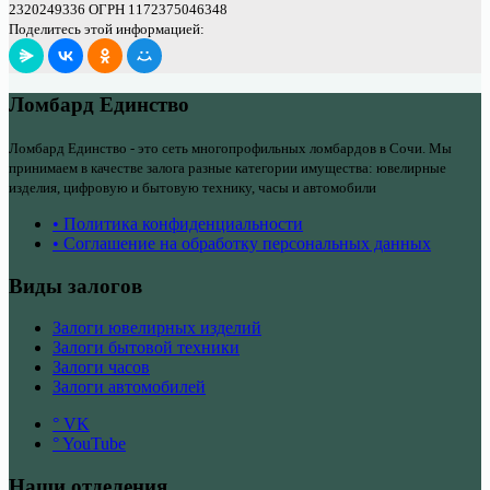
2320249336 ОГРН 1172375046348
Поделитесь этой информацией:
Ломбард Единство
Ломбард Единство - это сеть многопрофильных ломбардов в Сочи. Мы
принимаем в качестве залога разные категории имущества: ювелирные
изделия, цифровую и бытовую технику, часы и автомобили
• Политика конфиденциальности
• Соглашение на обработку персональных данных
Виды залогов
Залоги ювелирных изделий
Залоги бытовой техники
Залоги часов
Залоги автомобилей
° VK
° YouTube
Наши отделения