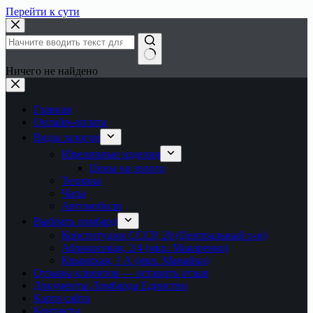
Перейти к сути
Ничего не найдено
Главная
Онлайн-оплата
Виды залогов
Ювелирные изделия
Цены на золото
Техника
Часы
Автомобили
Выбрать ломбард
Конституции СССР, 20 (Центральный р-н)
Абрикосовая, 2/4 (мкр. Макаренко)
Крымская, 1 А (мкр. Мамайка)
Отзывы клиентов — оставить отзыв
Документы Ломбарда Единство
Карта сайта
Контакты