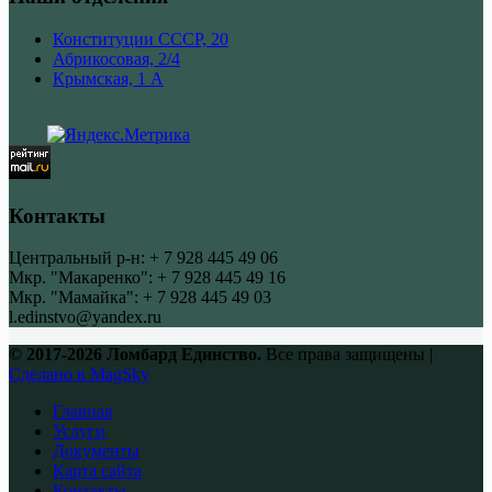
Конституции СССР, 20
Абрикосовая, 2/4
Крымская, 1 А
Контакты
Центральный р-н: + 7 928 445 49 06
Мкр. "Макаренко": + 7 928 445 49 16
Мкр. "Мамайка": + 7 928 445 49 03
l.edinstvo@yandex.ru
© 2017-2026 Ломбард Единство.
Все права защищены |
Сделано в MagSky
Главная
Услуги
Документы
Карта сайта
Контакты