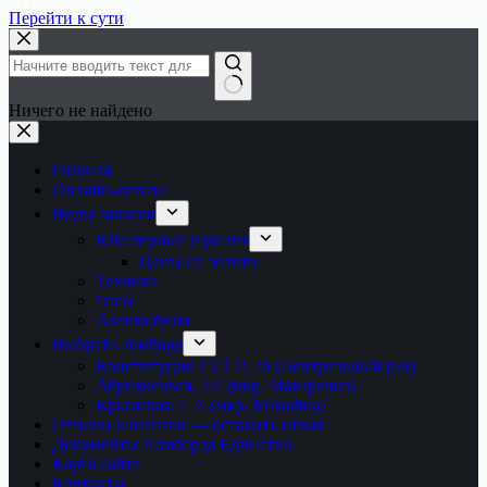
Перейти к сути
Ничего не найдено
Главная
Онлайн-оплата
Виды залогов
Ювелирные изделия
Цены на золото
Техника
Часы
Автомобили
Выбрать ломбард
Конституции СССР, 20 (Центральный р-н)
Абрикосовая, 2/4 (мкр. Макаренко)
Крымская, 1 А (мкр. Мамайка)
Отзывы клиентов — оставить отзыв
Документы Ломбарда Единство
Карта сайта
Контакты